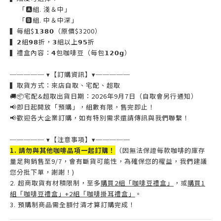
「
🅰
組
.
淺＆中」
「
🅱
組
.
中＆中深」
▍
每組
$
𝟭𝟯𝟴𝟬
（原價
$3200
）
▍
𝟮
組
𝟵𝟴
折，
𝟯
組以上
𝟵𝟱
折
▍
禮盒內容：
𝟰
包咖啡豆（每包
𝟭𝟮𝟬𝗴
）
─────
▾
【訂購資訊】
▾
─────
▍
取貨方式：來店自取、宅配、超取
🚚📦
宅配
&
超取出貨日期：
2026
年
9
月
7
日（自取會另行通知）
📢
即日起開放「預購」，組數有限，售完即止！
📢
歡迎各大企業訂購，如有特別需求還請傳訊與我們聯繫！
─────
▾
【注意事項】
▾
─────
1.
請勿與其他咖啡品項一起訂購！
（因無法保證每款咖啡的庫存
量足夠銷售至
9/7
，會有斷貨可能性，為確保您的權益，我們建議
您分批下單，謝謝！
)
2.
超商取貨有材積限制，至多
購買
2
組「咖啡豆禮盒」
，或
購買
1
組「咖啡豆禮盒」
+2
組「咖啡掛耳禮盒」
。
3.
預購制商品需全額付清才算訂購完成！