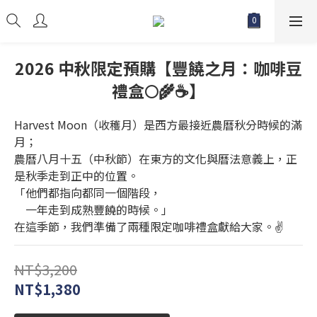
2026 中秋限定預購【豐饒之月：咖啡豆
禮盒🌕🌾☕】
Harvest Moon（收穫月）是西方最接近農曆秋分時候的滿
月；
農曆八月十五（中秋節）在東方的文化與曆法意義上，正
是秋季走到正中的位置。
「他們都指向都同一個階段，
　一年走到成熟豐饒的時候。」
在這季節，我們準備了兩種限定咖啡禮盒獻給大家。✌️
NT$3,200
NT$1,380