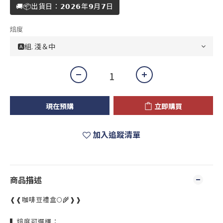
🚚📦出貨日：𝟮𝟬𝟮𝟲年𝟵月𝟳日
焙度
現在預購
立即購買
加入追蹤清單
商品描述
❰❰
咖啡豆禮盒
🌕🌾
❱❱
▍
焙度可選擇：