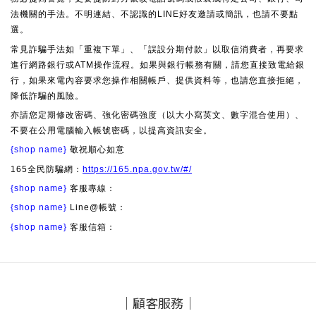
法機關的手法。不明連結、不認識的LINE好友邀請或簡訊，也請不要點
選。
常見詐騙手法如「重複下單」、「誤設分期付款」以取信消費者，再要求
進行網路銀行或ATM操作流程。如果與銀行帳務有關，請您直接致電給銀
行，如果來電內容要求您操作相關帳戶、提供資料等，也請您直接拒絕，
降低詐騙的風險。
亦請您定期修改密碼、強化密碼強度（以大小寫英文、數字混合使用）、
不要在公用電腦輸入帳號密碼，以提高資訊安全。
{shop name}
敬祝順心如意
165全民防騙網：
https://165.npa.gov.tw/#/
{shop name}
客服專線：
{shop name}
Line@帳號：
{shop name}
客服信箱：
｜顧客服務｜