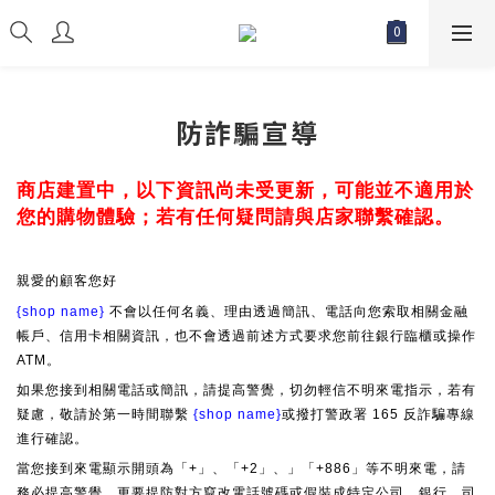
防詐騙宣導
商店建置中，以下資訊尚未受更新，可能並不適用於
您的購物體驗；若有任何疑問請與店家聯繫確認。
親愛的顧客您好
{shop name}
不會以任何名義、理由透過簡訊、電話向您索取相關金融
帳戶、信用卡相關資訊，也不會透過前述方式要求您前往銀行臨櫃或操作
ATM。
如果您接到相關電話或簡訊，請提高警覺，切勿輕信不明來電指示，若有
疑慮，敬請於第一時間聯繫
{shop name}
或撥打警政署 165 反詐騙專線
進行確認。
當您接到來電顯示開頭為「+」、「+2」、」「+886」等不明來電，請
務必提高警覺，更要提防對方竄改電話號碼或假裝成特定公司、銀行、司