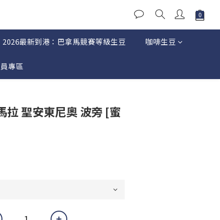
2026最新到港：巴拿馬競賽等級生豆
咖啡生豆
會員專區
立即購買
馬拉 聖安東尼奧 波旁 [蜜