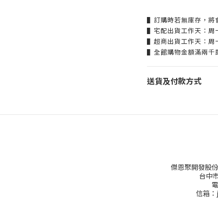
▌訂購時若無庫存，將
▌宅配出貨工作天：周
▌超商出貨工作天：周
▌全館購物金額滿兩千
送貨及付款方式
傑恩聚開發股份
台中市
電
信箱：ju