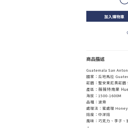
加入購物車
商品描述
Guatemala San Anton
國家：瓜地馬拉
Guate
莊園：聖安東尼奧莊園 San 
薇薇特南果 Huehu
產區：
海拔：1500-1600
M
品種：波旁
處理法：蜜處理 Honey
焙度：中深焙
風味：巧克力、李子、
‧