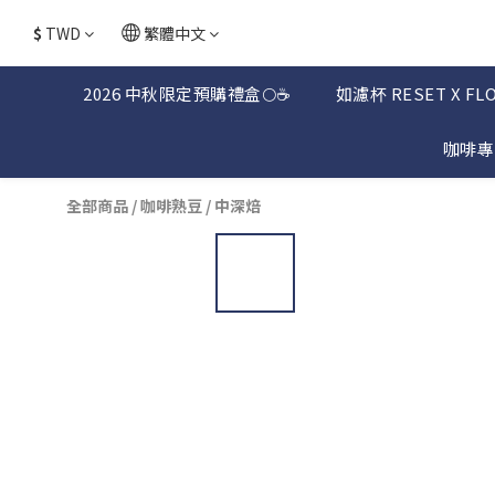
$
TWD
繁體中文
2026 中秋限定預購禮盒🌕☕
如濾杯 RESET X FL
咖啡專
全部商品
/
咖啡熟豆
/
中深焙