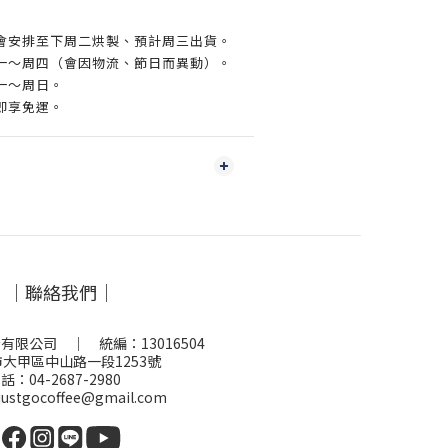
會安排至下周二烘製、預計周三出貨。
一～周四（會因物流、節日而異動）。
一～周日。
即享免運。
｜聯絡我們｜
有限公司 ｜ 統編：13016504
大甲區中山路一段1253號
話：04-2687-2980
stgocoffee@gmail.com