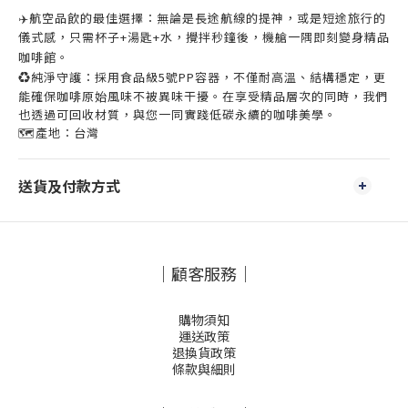
✈
航空品飲的最佳選擇：無論是長途航線的提神，或是短途旅行的
儀式感，只需杯子
+
湯匙
+
水，攪拌秒鐘後，機艙一隅即刻變身精品
咖啡館。
♻
純淨守護：採用食品級
5
號
PP
容器，不僅耐高溫、結構穩定，更
能確保咖啡原始風味不被異味干擾。在享受精品層次的同時，我們
也透過可回收材質，與您一同實踐低碳永續的咖啡美學。
🗺️產地：台灣
送貨及付款方式
｜顧客服務｜
購物須知
運送政策
退換貨政策
條款與細則