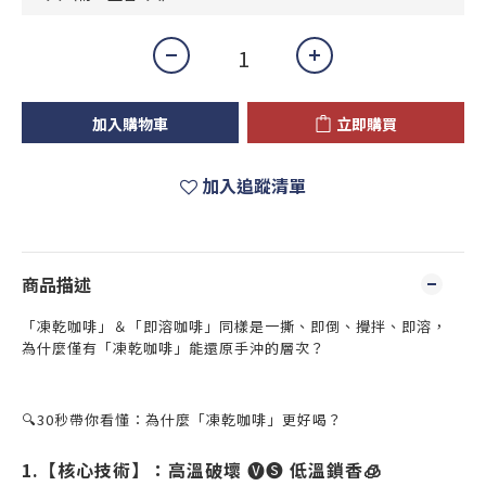
加入購物車
立即購買
加入追蹤清單
商品描述
「凍乾咖啡」＆「即溶咖啡」同樣是一撕、即倒、攪拌、即溶，
為什麼僅有「凍乾咖啡」能還原手沖的層次？
🔍30
秒帶你看懂：為什麼「凍乾咖啡」更好喝？
1.
【核心技術】：高溫破壞
🅥🅢
低溫鎖香
🧊