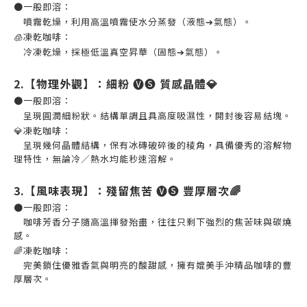
●一般即溶：
噴霧乾燥，利用高溫噴霧使水分蒸發（液態
➔
氣態）。
🧊
凍乾咖啡：
冷凍乾燥，採極低溫真空昇華（固態
➔
氣態）。
2.
【物理外觀】：細粉
🅥🅢
質感晶體
💎
●一般即溶：
呈現圓潤細粉狀。結構單調且具高度吸濕性，開封後容易結塊。
💎
凍乾咖啡：
呈現幾何晶體結構，保有冰磚破碎後的稜角，具備優秀的溶解物
理特性，無論冷／熱水均能秒速溶解。
3.
【風味表現】：殘留焦苦
🅥🅢
豐厚層次
🌈
●一般即溶：
咖啡芳香分子隨高溫揮發殆盡，往往只剩下強烈的焦苦味與碳燒
感。
🌈
凍乾咖啡：
完美鎖住優雅香氣與明亮的酸甜感，擁有媲美手沖精品咖啡的豐
厚層次。