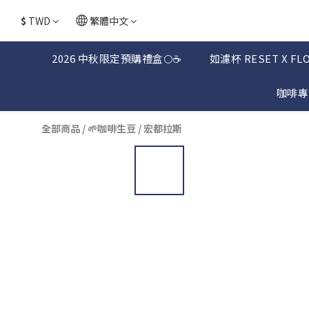
$
TWD
繁體中文
2026 中秋限定預購禮盒🌕☕
如濾杯 RESET X FL
咖啡專
全部商品
/
🌱咖啡生豆
/
宏都拉斯