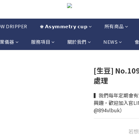
OW DRIPPER
♚ 𝗔𝘀𝘆𝗺𝗺𝗲𝘁𝗿𝘆 𝗰𝘂𝗽
所有商品
業儀器
服務項目
關於我們
NEWS
[生豆] No.
處理
▍我們每年定期會有
興趣，歡迎加入官LI
@894vlbuk）
若想