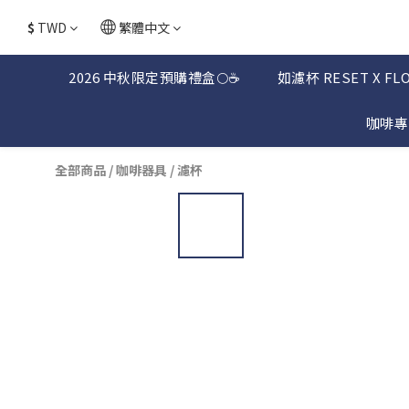
$
TWD
繁體中文
2026 中秋限定預購禮盒🌕☕
如濾杯 RESET X FL
咖啡專
全部商品
/
咖啡器具
/
濾杯