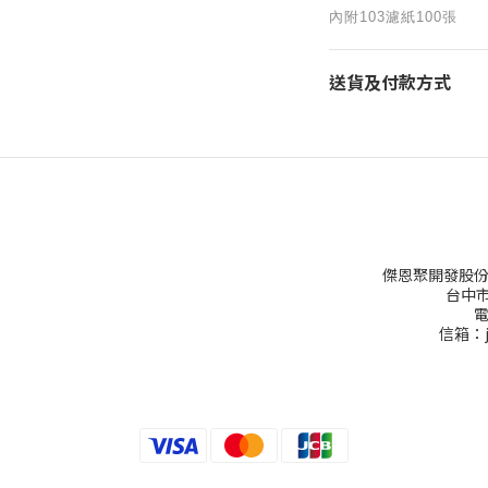
內附103濾紙100張
送貨及付款方式
傑恩聚開發股份
台中市
電
信箱：ju