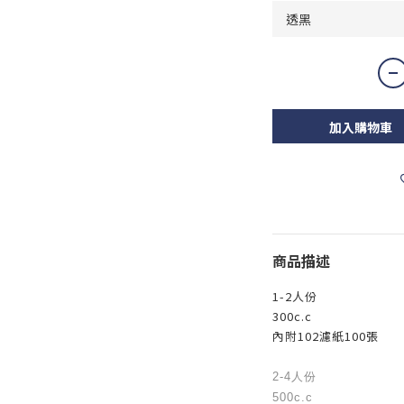
加入購物車
商品描述
1-2人份
300c.c
內附102濾紙100張
2-4人份
500c.c