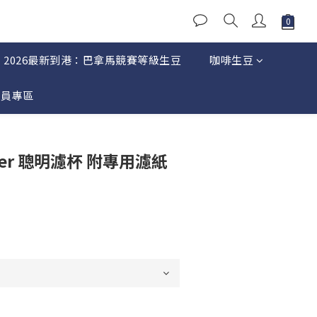
2026最新到港：巴拿馬競賽等級生豆
咖啡生豆
會員專區
立即購買
ipper 聰明濾杯 附專用濾紙