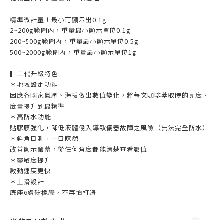
精準微計量！最小可顯示出0.1g
2~200g範圍內，重量最小顯示單位0.1g
200~500g範圍內，重量最小顯示單位0.5g
500~2000g範圍內，重量最小顯示單位1g
▍二代升級特色
＊地域設定功能
因應各國家氣壓、海拔做出數值變化，將每次咖啡萃取時的克度、
度量提升到最精準
＊高防水功能
貼膠膜強化，降低液體侵入導致儀器故障之風險（無法完全防水）
＊斜角目測，一目瞭然
改善顯示螢幕，從任何角度都能清楚查看數值
＊靈敏度提升
啟動速度更快
＊止滑設計
底座6處矽橡膠，不再怕打滑