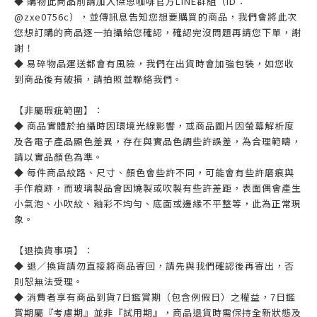
◆ 購物此商品前請加入傑恩咖啡官方LINE群組（ID：
@zxe0756c），並傳訊息告知您想要購買的商品，我們會將此次
您想訂購的商品逐一拍攝給您確認，確認完沒問題再請您下單，謝
謝！
◆ 易碎物品運送都會有風險，我們在出貨時會加強包裝，如您收
到商品後有破損，請拍照並聯絡我們。
【非屬瑕疵範圍】：
◆ 商品實體於拍攝時因環境光線影響，或商品圖片因螢幕解析度
及各電子產品顯色差異，存在與實品色調些許誤差，為合理範疇，
請以實品顏色為準。
◆ 每件商品紋路、尺寸、顏色會些許不同，可能會有些許磨痕與
手作痕跡，而玻璃製品會因燒製或吹製有些許差距，表面偶會產生
小氣泡、小吹紋、釉彩不均勻、底面或邊緣不平整等，此為正常現
象。
【退換貨事項】：
◆ 退／換貨請勿直接將商品寄回，請先與我們確認後再寄出，否
則恕無法受理。
◆ 消費者享有商品到貨7日鑑賞期（包含例假日）之權益，7日鑑
賞期屬『考慮期』並非『試用期』，商品退貨時需保持全新狀態及