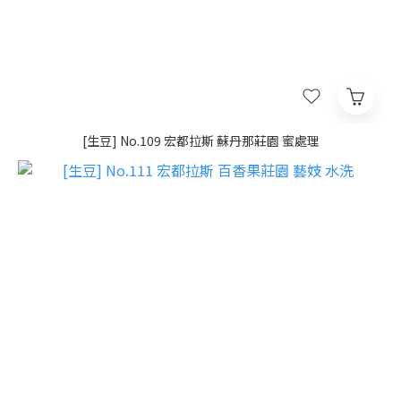
[生豆] No.109 宏都拉斯 蘇丹那莊園 蜜處理