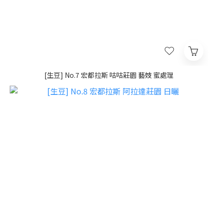
[生豆] No.7 宏都拉斯 咕咕莊園 藝妓 蜜處理