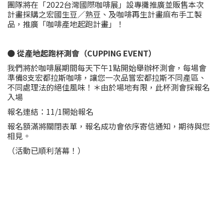
團隊將在「2022台灣國際咖啡展」設專攤推廣並販售本次
計畫採購之宏國生豆／熟豆、及咖啡再生計畫麻布手工製
品，推廣「咖啡產地起跑計畫」！
● 從產地起跑杯測會（CUPPING EVENT）
我們將於咖啡展期間每天下午1點開始舉辦杯測會，每場會
準備8支宏都拉斯咖啡，讓您一次品嘗宏都拉斯不同產區、
不同處理法的絕佳風味！＊由於場地有限，此杯測會採報名
入場
報名連結：11/1開始報名
報名額滿將關閉表單，報名成功會依序寄信通知，期待與您
相見。
（活動已順利落幕！）