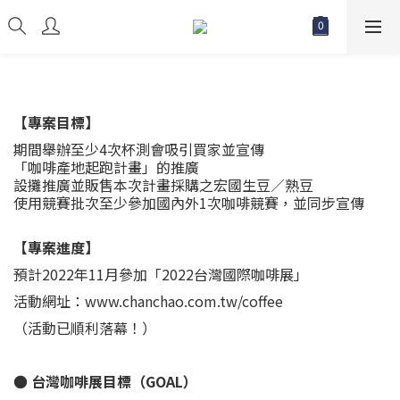
【專案目標】
期間舉辦至少4次杯測會吸引買家並宣傳
「咖啡產地起跑計畫」的推廣
設攤推廣並販售本次計畫採購之宏國生豆／熟豆
使用競賽批次至少參加國內外1次咖啡競賽，並同步宣傳
【專案進度】
預計2022年11月參加「2022台灣國際咖啡展」
活動網址：www.chanchao.com.tw/coffee
（活動已順利落幕！）
● 台灣咖啡展目標（GOAL）