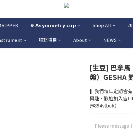
DRIPPER
♚ 𝗔𝘀𝘆𝗺𝗺𝗲𝘁𝗿𝘆 𝗰𝘂𝗽
Shop All
2
Instrument
服務項目
About
NEWS
[生豆] 巴拿馬 Ir
槃）GESHA
▍我們每年定期會有
興趣，歡迎加入官LI
@894vlbuk）
Please message t