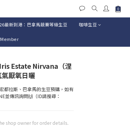
026最新到港：巴拿馬競賽等級生豆
咖啡生豆
Member
is Estate Nirvana（涅
 氮氣厭氧日曬
宏都拉斯、巴拿馬的生豆預購，如有
NE並傳訊詢問🙌（ID請搜尋：
he shop owner for order details.