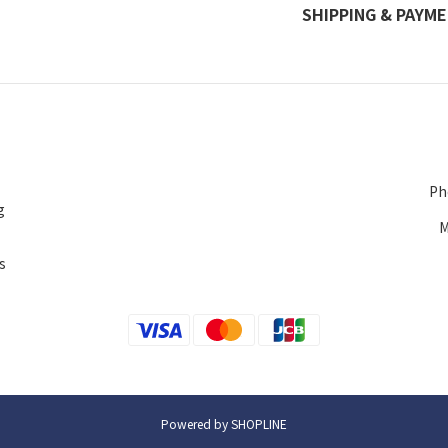
SHIPPING & PAYM
Ph
g
M
s
Powered by SHOPLINE