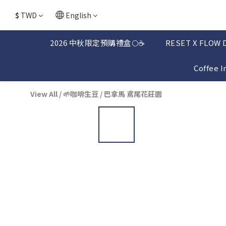
$
TWD
English
2026 中秋限定預購禮盒🌕☕
RESET X FLOW 
Coffee 
View All
/
🌱咖啡生豆
/
巴拿馬 鳶尾花莊園