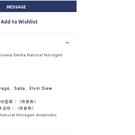
MESSAGE
Add to Wishlist
irvana Gesha Natural Nitrogen
avage、
Saša、
Elvin Siew
070水份密度：（待更新）
AW-A水活性：（待更新）
al Nitrogen Anaerobic