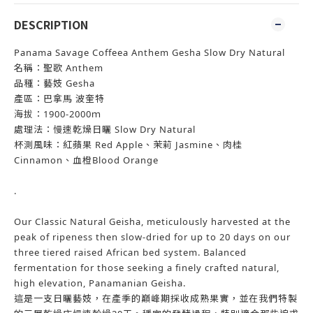
DESCRIPTION
Panama Savage Coffeea Anthem Gesha Slow Dry Natural
名稱：聖歌 Anthem
品種：藝妓 Gesha
產區：巴拿馬 波奎特
海拔：1900-2000ｍ
處理法：慢速乾燥日曬 Slow Dry Natural
杯測風味：紅蘋果 Red Apple、茉莉 Jasmine、肉桂
Cinnamon、血橙Blood Orange
.
Our Classic Natural Geisha, meticulously harvested at the
peak of ripeness then slow-dried for up to 20 days on our
three tiered raised African bed system. Balanced
fermentation for those seeking a ﬁnely crafted natural,
high elevation, Panamanian Geisha.
這是一支日曬藝妓，在產季的巔峰期採收成熟果實，並在我們特製