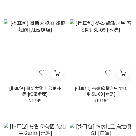
[掛耳包] 哥斯大黎加 郊狼莊
[掛耳包] 祕魯 綠鑽之星 索娜
園 [紅蜜處理]
啦 SL-09 [水洗]
NT$45
NT$160