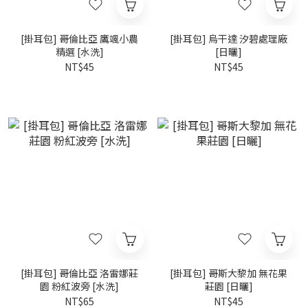
[掛耳包] 哥倫比亞 鷹颯小農
[掛耳包] 烏干達 汐碧處理廠
精選 [水洗]
[日曬]
NT$45
NT$45
[掛耳包] 哥倫比亞 洛雷娜莊
[掛耳包] 哥斯大黎加 無花果
園 粉紅波旁 [水洗]
莊園 [日曬]
NT$65
NT$45