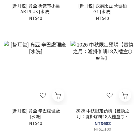
[掛耳包] 肯亞 祈安布小農
[掛耳包] 衣索比亞 茉香柚
AB PLUS [水洗]
G1 [水洗]
NT$40
NT$40
[掛耳包] 肯亞 辛巴處理廠
2026 中秋限定預購【豐饒之
[水洗]
月：濾掛咖啡18入禮盒🌕🍁
☕】
NT$40
NT$688
NT$1,100