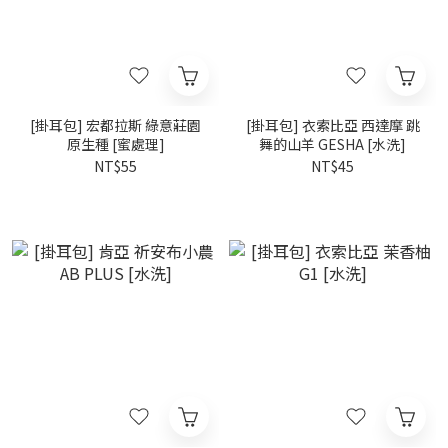
[掛耳包] 宏都拉斯 綠意莊園
[掛耳包] 衣索比亞 西達摩 跳
原生種 [蜜處理]
舞的山羊 GESHA [水洗]
NT$55
NT$45