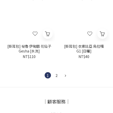
[掛耳包] 祕魯 伊甸園 花仙子
[掛耳包] 衣索比亞 烏拉嘎
Gesha [水洗]
G1 [日曬]
NT$110
NT$40
1
2
｜顧客服務｜