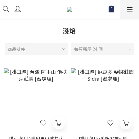
淺焙
商品排序
每頁顯示 24 個
[掛耳包] 台灣 阿里山 他扶芽
[掛耳包] 厄瓜多 斐娜莊園