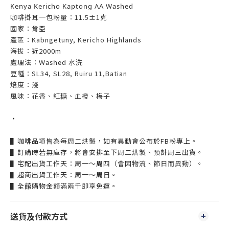
Kenya Kericho Kaptong AA Washed
咖啡掛耳一包粉量：11.5±1克
國家：肯亞
產區：Kabngetuny, Kericho Highlands
海拔：近2000m
處理法：
水洗
Washed
豆種：SL34, SL28, Ruiru 11,Batian
焙度：淺
風味：花香、紅糖、血橙、梅子
‧
▌咖啡品項皆為每周二烘製，如有異動會公布於FB粉專上。
▌訂購時若無庫存，將會安排至下周二烘製、預計周三出貨。
▌宅配出貨工作天：周一～周四（會因物流、節日而異動）。
▌超商出貨工作天：周一～周日。
▌全館購物金額滿兩千即享免運。
送貨及付款方式