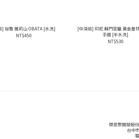
焙] 祕魯 雅莉山 OBATA [水洗]
[中深焙] 印尼 蘇門答臘 黃金曼
手選 [半水洗]
NT$450
NT$530
傑恩聚開發股份
台中市
電