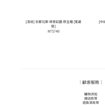
[淺焙] 宏都拉斯 綠意莊園 原生種 [蜜處
[中
理]
NT$740
｜顧客服務｜
購物須知
運送政策
退換貨政策