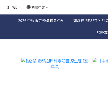
$
TWD
繁體中文
2026 中秋限定預購禮盒🌕☕
如濾杯 RESET X FL
咖啡專