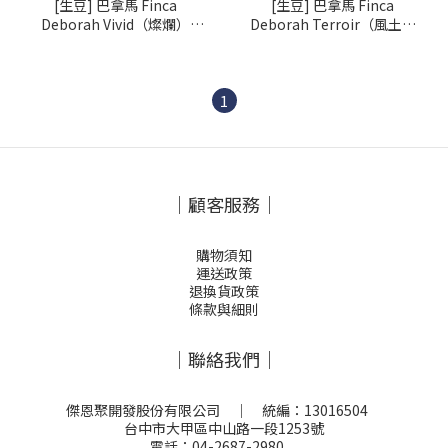
[生豆] 巴拿馬 Finca
[生豆] 巴拿馬 Finca
Deborah Vivid（燦爛）
Deborah Terroir（風土）
GESHA 二氧化碳浸漬日曬
GESHA 水洗
+水洗
1
｜顧客服務｜
購物須知
運送政策
退換貨政策
條款與細則
｜聯絡我們｜
傑恩聚開發股份有限公司 ｜ 統編：13016504
台中市大甲區中山路一段1253號
電話：04-2687-2980